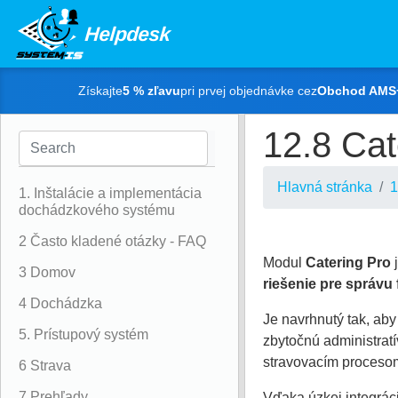
Helpdesk
Získajte
5 % zľavu
pri prvej objednávke cez
Obchod AMS
12.8 Cat
Hlavná stránka
1
1. Inštalácie a implementácia
dochádzkového systému
2 Často kladené otázky - FAQ
Modul
Catering Pro
j
3 Domov
riešenie pre správu
4 Dochádzka
Je navrhnutý tak, ab
5. Prístupový systém
zbytočnú administrat
stravovacím proceso
6 Strava
7 Prehľady
Vďaka úzkej integrá