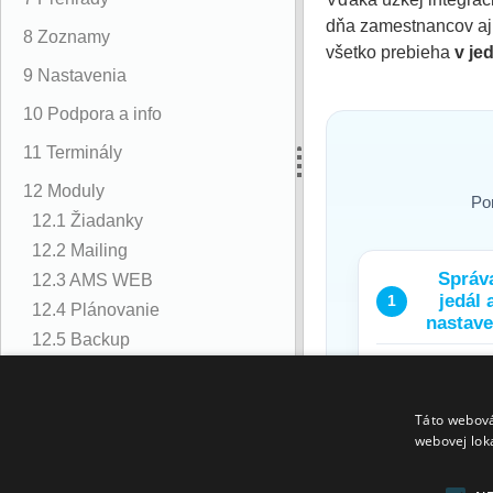
dňa zamestnancov aj 
8 Zoznamy
všetko prebieha
v je
9 Nastavenia
10 Podpora a info
11 Terminály
12 Moduly
Po
12.1 Žiadanky
12.2 Mailing
Správ
12.3 AMS WEB
jedál 
1
12.4 Plánovanie
nastave
12.5 Backup
12.6 Prístupy
Jedálne
12.7 C3 Plugin
lístky a
Táto webová
dostupno
12.8 Catering Pro
webovej lok
sť
12.9 Autoreport
Ceny,
12.10 WEB API
príspevky