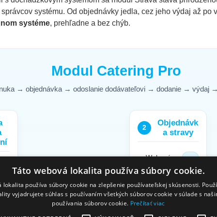
správcov systému. Od objednávky jedla, cez jeho výdaj až po 
dnom systéme
, prehľadne a bez chýb.
Modul Catering Pro
nuka → objednávka → odoslanie dodávateľovi → dodanie → výdaj →
a
Objednávk
2
a
a stravy
ní
Webové
rozhranie
Táto webová lokalita používa súbory cookie.
KIOSK
 lokalita používa súbory cookie na zlepšenie používateľskej skúsenosti. Použ
AMS
ality vyjadrujete súhlas s používaním všetkých súborov cookie v súlade s naš
používania súborov cookie.
Prečítať viac
Zamestnanec