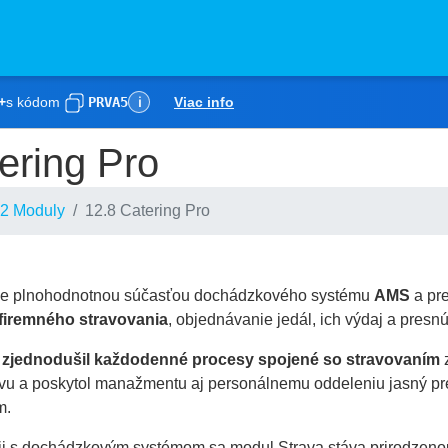
+
s kódom
PRVA5
Viac info
ℹ
ering Pro
2 Moduly
12.8 Catering Pro
e plnohodnotnou súčasťou dochádzkového systému
AMS
a pr
 firemného stravovania
, objednávanie jedál, ich výdaj a presn
y
zjednodušil každodenné procesy spojené so stravovaním
z
ívu a poskytol manažmentu aj personálnemu oddeleniu jasný p
m.
cii s dochádzkovým systémom sa modul Strava stáva prirodzen