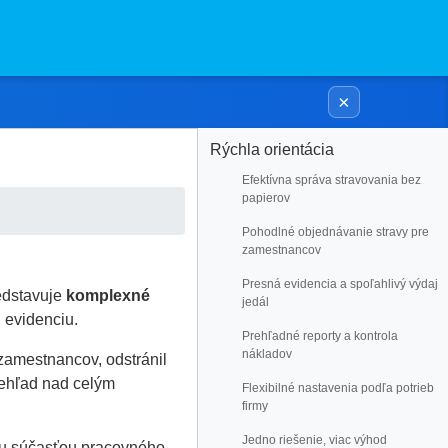
×
Rýchla orientácia
Efektívna správa stravovania bez
papierov
Pohodlné objednávanie stravy pre
zamestnancov
Presná evidencia a spoľahlivý výdaj
edstavuje
komplexné
jedál
ú evidenciu.
Prehľadné reporty a kontrola
nákladov
amestnancov, odstránil
rehľad nad celým
Flexibilné nastavenia podľa potrieb
firmy
Jedno riešenie, viac výhod
ou súčasťou pracovného