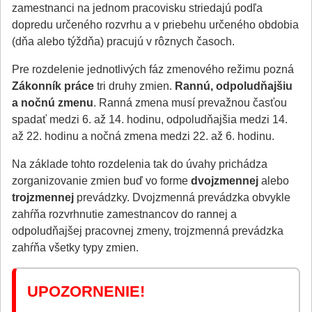
zamestnanci na jednom pracovisku striedajú podľa
dopredu určeného rozvrhu a v priebehu určeného obdobia
(dňa alebo týždňa) pracujú v rôznych časoch.
Pre rozdelenie jednotlivých fáz zmenového režimu pozná
Zákonník práce
tri druhy zmien.
Rannú, odpoludňajšiu
a nočnú zmenu
. Ranná zmena musí prevažnou časťou
spadať medzi 6. až 14. hodinu, odpoludňajšia medzi 14.
až 22. hodinu a nočná zmena medzi 22. až 6. hodinu.
Na základe tohto rozdelenia tak do úvahy prichádza
zorganizovanie zmien buď vo forme
dvojzmennej
alebo
trojzmennej
prevádzky. Dvojzmenná prevádzka obvykle
zahŕňa rozvrhnutie zamestnancov do rannej a
odpoludňajšej pracovnej zmeny, trojzmenná prevádzka
zahŕňa všetky typy zmien.
UPOZORNENIE!