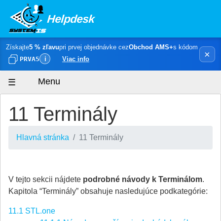
Helpdesk
Získajte
5 % zľavu
pri prvej objednávke cez
Obchod AMS+
s kódom
×
PRVA5
ℹ
Viac info
Menu
11 Terminály
Hlavná stránka
11 Terminály
V tejto sekcii nájdete
podrobné návody k Terminálom
.
Kapitola “Terminály” obsahuje nasledujúce podkategórie:
11.1 STL.one