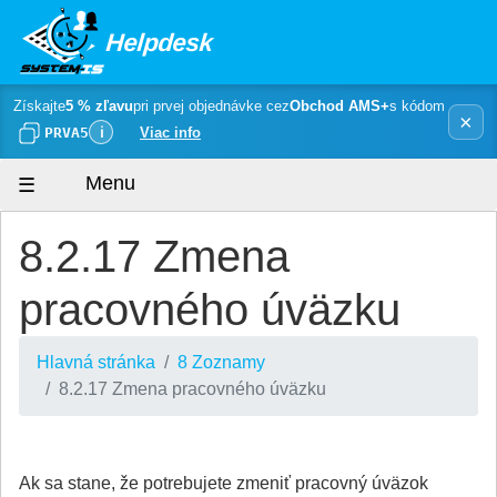
Helpdesk
Získajte
5 % zľavu
pri prvej objednávke cez
Obchod AMS+
s kódom
×
PRVA5
ℹ
Viac info
Menu
8.2.17 Zmena
pracovného úväzku
Hlavná stránka
8 Zoznamy
8.2.17 Zmena pracovného úväzku
Ak sa stane, že potrebujete zmeniť pracovný úväzok