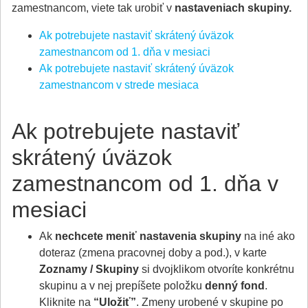
zamestnancom, viete tak urobiť v
nastaveniach skupiny.
Ak potrebujete nastaviť skrátený úväzok
zamestnancom od 1. dňa v mesiaci
Ak potrebujete nastaviť skrátený úväzok
zamestnancom v strede mesiaca
Ak potrebujete nastaviť
skrátený úväzok
zamestnancom od 1. dňa v
mesiaci
Ak
nechcete meniť nastavenia skupiny
na iné ako
doteraz (zmena pracovnej doby a pod.), v karte
Zoznamy / Skupiny
si dvojklikom otvoríte konkrétnu
skupinu a v nej prepíšete položku
denný fond
.
Kliknite na
“Uložiť”
. Zmeny urobené v skupine po