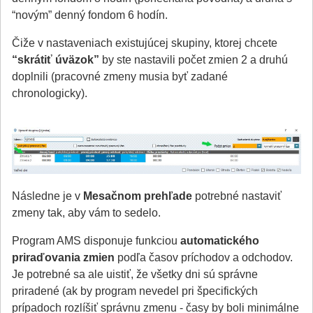
“novým” denný fondom 6 hodín.
Čiže v nastaveniach existujúcej skupiny, ktorej chcete
“skrátiť úväzok”
by ste nastavili počet zmien 2 a druhú
doplnili (pracovné zmeny musia byť zadané
chronologicky).
Následne je v
Mesačnom prehľade
potrebné nastaviť
zmeny tak, aby vám to sedelo.
Program AMS disponuje funkciou
automatického
priraďovania zmien
podľa časov príchodov a odchodov.
Je potrebné sa ale uistiť, že všetky dni sú správne
priradené (ak by program nevedel pri špecifických
prípadoch rozlíšiť správnu zmenu - časy by boli minimálne