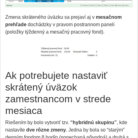
Zmena skráteného úväzku sa prejaví aj v
mesačnom
prehľade
dochádzky v pravom postrannom paneli
(položky týždenný a mesačný pracovný fond).
Ak potrebujete nastaviť
skrátený úväzok
zamestnancom v strede
mesiaca
Riešením by bolo vytvoriť tzv.
“hybridnú skupinu”
, kde
nastavíte
dve rôzne zmeny
. Jedna by bola so “starým”
denným fondom 8 hodín (ponechaná pôvodná) a druhá s