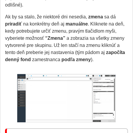
odlišné).
Ak by sa stalo, že niektoré dni nesedia,
zmena
sa dá
priradiť
na konkrétny deň aj
manuálne
. Kliknete na deň,
kedy potrebujete určiť zmenu, pravým tlačidlom myši,
vyberiete možnosť
“Zmena”
a zobrazia sa všetky zmeny
vytvorené pre skupinu. Už len stačí na zmenu kliknúť a
tento deň preberie jej nastavenia (tým pádom aj
započíta
denný fond
zamestnanca
podľa zmeny
).