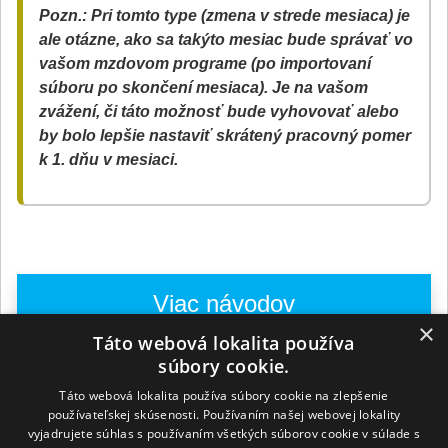
Pozn.: Pri tomto type (zmena v strede mesiaca) je
ale otázne, ako sa takýto mesiac bude správať vo
vašom mzdovom programe (po importovaní
súboru po skončení mesiaca). Je na vašom
zvážení, či táto možnosť bude vyhovovať alebo
by bolo lepšie nastaviť skrátený pracovný pomer
k 1. dňu v mesiaci.
Viac návodov
×
Táto webová lokalita používa
8.2.18 KPČ
8.2.16 Pomocné
súbory cookie.
(Konto
prerušenia (Posun,
pracovného
Penalizácia, Zaokrúhľovanie)
Táto webová lokalita používa súbory cookie na zlepšenie
času)
používateľskej skúsenosti. Používaním našej webovej lokality
vyjadrujete súhlas s používaním všetkých súborov cookie v súlade s