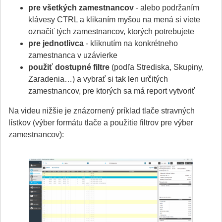
pre všetkých zamestnancov
- alebo podržaním
klávesy CTRL a klikaním myšou na mená si viete
označiť tých zamestnancov, ktorých potrebujete
pre jednotlivca
- kliknutím na konkrétneho
zamestnanca v uzávierke
použiť dostupné filtre
(podľa Strediska, Skupiny,
Zaradenia…) a vybrať si tak len určitých
zamestnancov, pre ktorých sa má report vytvoriť
Na videu nižšie je znázornený príklad tlače stravných
lístkov (výber formátu tlače a použitie filtrov pre výber
zamestnancov):