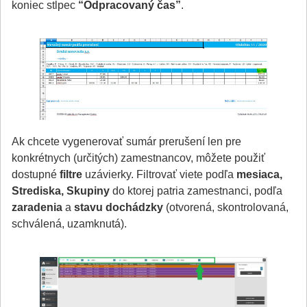
koniec stĺpec
“Odpracovaný čas”
.
Ak chcete vygenerovať sumár prerušení len pre
konkrétnych (určitých) zamestnancov, môžete použiť
dostupné
filtre
uzávierky. Filtrovať viete podľa
mesiaca,
Strediska, Skupiny
do ktorej patria zamestnanci, podľa
zaradenia
a
stavu dochádzky
(otvorená, skontrolovaná,
schválená, uzamknutá).