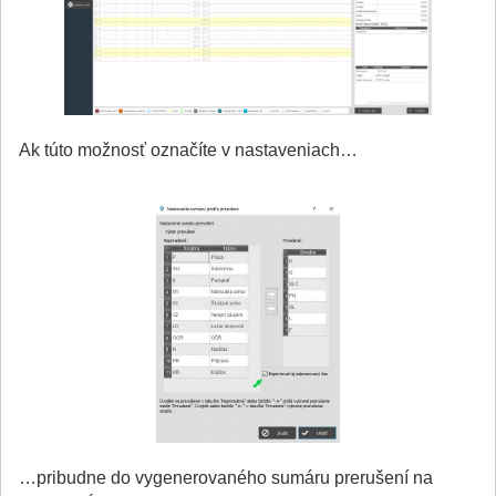
Ak túto možnosť označíte v nastaveniach…
…pribudne do vygenerovaného sumáru prerušení na