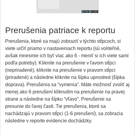
Prerušenia patriace k reportu
Prerušenia, ktoré sa majú zobraziť v týchto stĺpcoch, si
viete určiť priamo v nastaveniach reportu (sú voliteľné,
avšak mnesmie ich byť viac ako 6 - meniť si ich viete sami
podľa potreby). Kliknite na prerušenie v ľavom stĺpci
(nepriradené), kliknite na prerušenie v pravom stĺpci
(priradené) a následne kliknite na šípku uprostred (šípka
doprava). Prerušenia sa “vymenia”. Máte možnosť zvoliť aj
menej ako 6 prerušení kliknutím na prerušenie na pravej
strane a následne na šípku “vľavo”. Prerušenie sa
presunie do ľavej časti. Tie prerušenia, ktoré sa
nachádzajú v pravom stĺpci (1-6 prerušení), sa zobrazia
následne v reporte evidencie dochádzky.