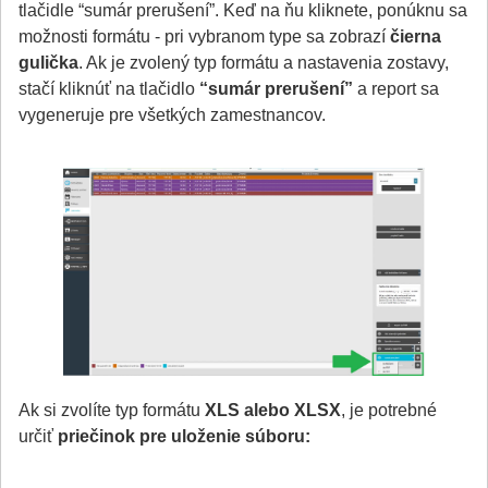
tlačidle “sumár prerušení”. Keď na ňu kliknete, ponúknu sa
možnosti formátu - pri vybranom type sa zobrazí
čierna
gulička
. Ak je zvolený typ formátu a nastavenia zostavy,
stačí kliknúť na tlačidlo
“sumár prerušení”
a report sa
vygeneruje pre všetkých zamestnancov.
Ak si zvolíte typ formátu
XLS alebo XLSX
, je potrebné
určiť
priečinok pre uloženie súboru: