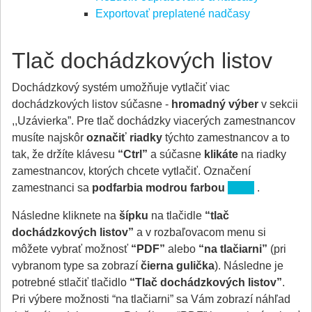
Exportovať preplatené nadčasy
Tlač dochádzkových listov
Dochádzkový systém umožňuje vytlačiť viac
dochádzkových listov súčasne -
hromadný výber
v sekcii
,,Uzávierka”. Pre tlač dochádzky viacerých zamestnancov
musíte najskôr
označiť riadky
týchto zamestnancov a to
tak, že držíte klávesu
“Ctrl”
a súčasne
klikáte
na riadky
zamestnancov, ktorých chcete vytlačiť. Označení
zamestnanci sa
podfarbia modrou farbou
.
Následne kliknete na
šípku
na tlačidle
“tlač
dochádzkových listov”
a v rozbaľovacom menu si
môžete vybrať možnosť
“PDF”
alebo
“na tlačiarni”
(pri
vybranom type sa zobrazí
čierna gulička
). Následne je
potrebné stlačiť tlačidlo
“Tlač dochádzkových listov”
.
Pri výbere možnosti “na tlačiarni” sa Vám zobrazí náhľad