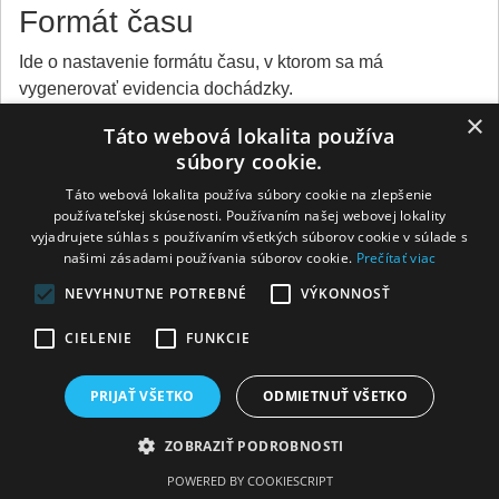
Formát času
Ide o nastavenie formátu času, v ktorom sa má
vygenerovať evidencia dochádzky.
×
Táto webová lokalita používa
súbory cookie.
Táto webová lokalita používa súbory cookie na zlepšenie
používateľskej skúsenosti. Používaním našej webovej lokality
vyjadrujete súhlas s používaním všetkých súborov cookie v súlade s
našimi zásadami používania súborov cookie.
Prečítať viac
NEVYHNUTNE POTREBNÉ
VÝKONNOSŤ
CIELENIE
FUNKCIE
PRIJAŤ VŠETKO
ODMIETNUŤ VŠETKO
Na výber máte z dvoch možností:
ZOBRAZIŤ PODROBNOSTI
klasický formát času
hh:mm (napríklad 7 hodín a
30 minút = 7:30)
POWERED BY COOKIESCRIPT