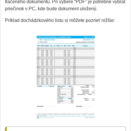
tlačeného dokumentu. Pri výbere “PDF” je potrebné vybrať
priečinok v PC, kde bude dokument uložený.
Príklad dochádzkového listu si môžete pozrieť nižšie: