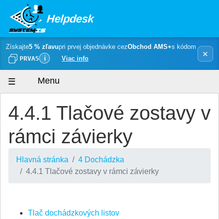
Helpdesk
Získajte
5 % zľavu
pri prvej objednávke cez
Obchod AMS+
s kódom
×
PRVA5
ℹ
Viac info
Menu
4.4.1 Tlačové zostavy v
rámci závierky
Hlavná stránka
4 Dochádzka
4.4.1 Tlačové zostavy v rámci závierky
Tlač dochádzkových listov