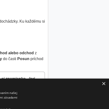
 dochádzky. Ku každému si
chod alebo odchod
z
y
do časti
Posun
príchod
aj znamienko - (pri
×
ívaním našej
imi zásadami
ovi trvá presun niekoľko