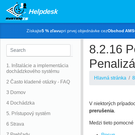
Helpdesk
Získajte
5 % zľavu
pri prvej objednávke cez
Obchod AMS
8.2.16 
Penalizá
1. Inštalácie a implementácia
dochádzkového systému
Hlavná stránka
8
2 Často kladené otázky - FAQ
3 Domov
4 Dochádzka
V niektorých prípado
prerušenia
.
5. Prístupový systém
Medzi tieto pomocné p
6 Strava
7 Prehľady
Posun