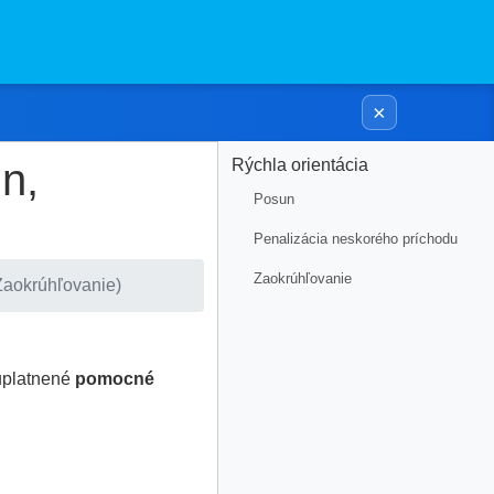
×
n,
Rýchla orientácia
Posun
Penalizácia neskorého príchodu
Zaokrúhľovanie
Zaokrúhľovanie)
 uplatnené
pomocné