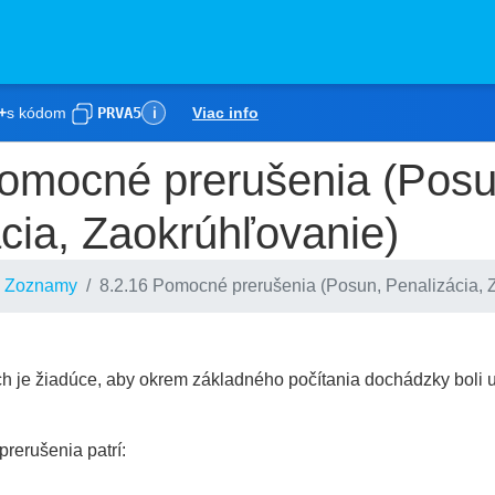
+
s kódom
PRVA5
Viac info
ℹ
Pomocné prerušenia (Posu
cia, Zaokrúhľovanie)
 Zoznamy
8.2.16 Pomocné prerušenia (Posun, Penalizácia, 
ch je žiadúce, aby okrem základného počítania dochádzky boli
rerušenia patrí: