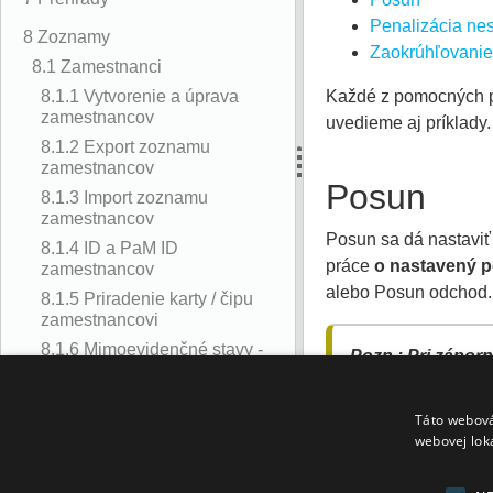
Penalizácia ne
8 Zoznamy
Zaokrúhľovanie
8.1 Zamestnanci
8.1.1 Vytvorenie a úprava
Každé z pomocných pr
zamestnancov
uvedieme aj príklady.
8.1.2 Export zoznamu
zamestnancov
Posun
8.1.3 Import zoznamu
zamestnancov
Posun sa dá nastaviť
8.1.4 ID a PaM ID
práce
o nastavený p
zamestnancov
alebo Posun odchod.
8.1.5 Priradenie karty / čipu
zamestnancovi
8.1.6 Mimoevidenčné stavy -
Pozn.: Pri zápor
materská, rodičovská
plusových hodnot
dovolenka
Táto webová
8.1.7 Vyradenie
webovej lok
zamestnanca z evidencie
Využíva sa najmä vte
8.1.8 Nastavenie formy
stravného pre zamestnanca