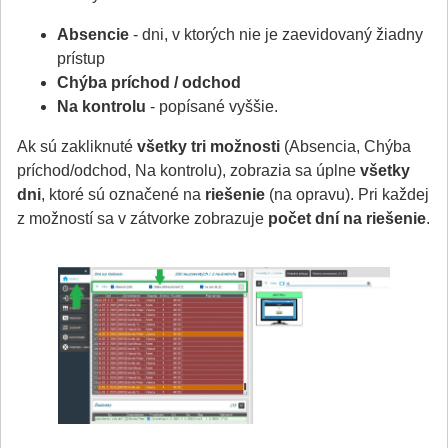
Absencie
- dni, v ktorých nie je zaevidovaný žiadny
prístup
Chýba príchod / odchod
Na kontrolu
- popísané vyššie.
Ak sú zakliknuté
všetky tri možnosti
(Absencia, Chýba
príchod/odchod, Na kontrolu), zobrazia sa úplne
všetky
dni
, ktoré sú označené na
riešenie
(na opravu). Pri každej
z možností sa v zátvorke zobrazuje
počet dní na riešenie
.