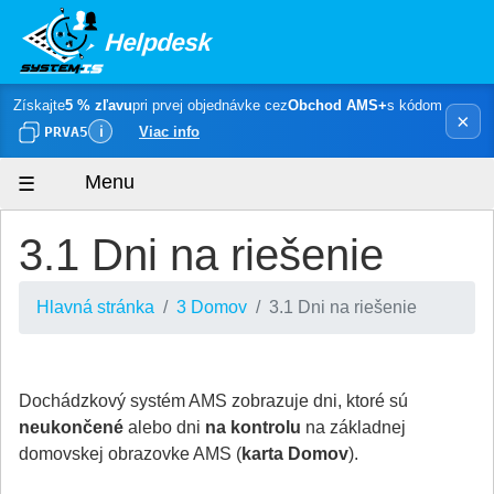
Helpdesk
Získajte
5 % zľavu
pri prvej objednávke cez
Obchod AMS+
s kódom
×
PRVA5
ℹ
Viac info
Menu
3.1 Dni na riešenie
Hlavná stránka
3 Domov
3.1 Dni na riešenie
Dochádzkový systém AMS zobrazuje dni, ktoré sú
neukončené
alebo dni
na kontrolu
na základnej
domovskej obrazovke AMS (
karta Domov
).