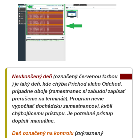
Neukončený deň
(označený červenou farbou
) je taký deň, kde chýba Príchod alebo Odchod,
prípadne oboje (zamestnanec si zabudol zapísať
prerušenie na termináli). Program nevie
vypočítať dochádzku zamestnancovi, kvôli
chýbajúcemu prístupu. Je potrebné prístup
doplniť manuálne.
Deň označený na kontrolu
(zvýraznený