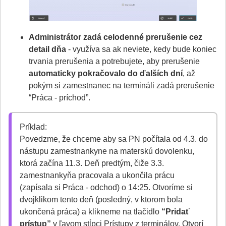
Administrátor zadá celodenné prerušenie cez
detail dňa
- využíva sa ak neviete, kedy bude koniec
trvania prerušenia a potrebujete, aby prerušenie
automaticky pokračovalo do ďalších dní
, až
pokým si zamestnanec na termináli zadá prerušenie
“Práca - príchod”.
Príklad:
Povedzme, že chceme aby sa PN počítala od 4.3. do
nástupu zamestnankyne na materskú dovolenku,
ktorá začína 11.3. Deň predtým, čiže 3.3.
zamestnankyňa pracovala a ukončila prácu
(zapísala si Práca - odchod) o 14:25. Otvoríme si
dvojklikom tento deň (posledný, v ktorom bola
ukončená práca) a klikneme na tlačidlo
“Pridať
prístup”
v ľavom stĺpci Prístupy z terminálov. Otvorí