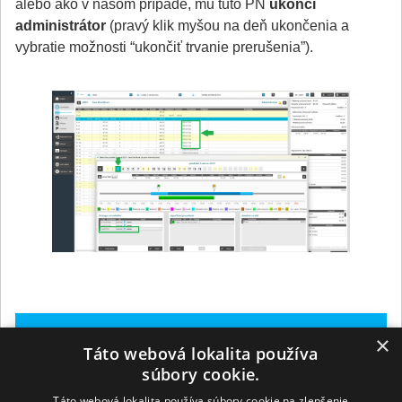
alebo ako v našom prípade, mu túto PN
ukončí
administrátor
(pravý klik myšou na deň ukončenia a
vybratie možnosti “ukončiť trvanie prerušenia”).
Viac návodov
×
Táto webová lokalita používa
súbory cookie.
8.3.3 Atribút
8.3.1 Vytvorenie, úprava a
“Nahrádza saldo”
vymazanie prerušenia
Táto webová lokalita používa súbory cookie na zlepšenie