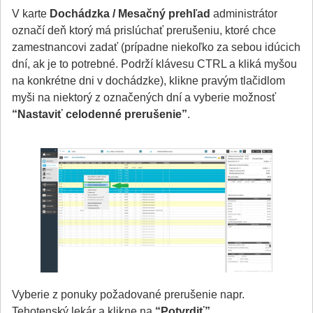
V karte
Dochádzka / Mesačný prehľad
administrátor
označí deň ktorý má prislúchať prerušeniu, ktoré chce
zamestnancovi zadať (prípadne niekoľko za sebou idúcich
dní, ak je to potrebné. Podrží klávesu CTRL a kliká myšou
na konkrétne dni v dochádzke), klikne pravým tlačidlom
myši na niektorý z označených dní a vyberie možnosť
“Nastaviť celodenné prerušenie”
.
Vyberie z ponuky požadované prerušenie napr.
Tehotenský lekár a klikne na
“Potvrdiť”
.