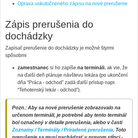
Oprava uskutočneného zápisu na nové prerušenie
Zápis prerušenia do
dochádzky
Zapísať prerušenie do dochádzky je možné štyrmi
spôsobmi
zamestnanec
si ho zapíše
na termináli
, ak vie, že
na ďalší deň plánuje návštevu lekára (po ukončení
dňa “Práca - odchod” zadá ďalší prístup napr.
“Tehotenský lekár - odchod”).
Pozn.: Aby sa nové prerušenie zobrazovalo na
určenom termináli, je potrebné aby tento terminál
bol označený v detaile prerušenia, alebo v časti
Zoznamy / Terminály / Priradené prerušenia
. Toto
prerušenie sa musí nachádzať v pravom stĺpci -