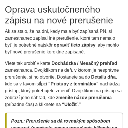
Oprava uskutočneného
zápisu na nové prerušenie
Ak sa stalo, že na dni, kedy mala byť zapísaná PN, si
zamestnanec zapísal iné prerušenie, ktoré tam nemalo
byť, je potrebné najskôr
opraviť tieto zápisy
, aby mohlo
byť nové prerušenie korektne zapísané.
Viete tak urobiť v karte
Dochádzka / Mesačný prehľad
zamestnanca. Dvojklikom na deň, v ktorom je nesprávne
prerušenie, si ho otvoríte. Dostanete sa do
Detailu dňa
,
kde sa v ľavom stĺpci
“Prístupy z terminálov”
nachádza
prístup, ktorý potrebujete zmeniť. Dvojklikom na prístup sa
zobrazí jeho náhľad, kde
zmeníte názov prerušenia
(prípadne čas) a kliknete na
“Uložiť.”
Pozn.: Prerušenie sa dá rovnakým spôsobom
vymazať (namiesto zmeny prerušenia kliknete na